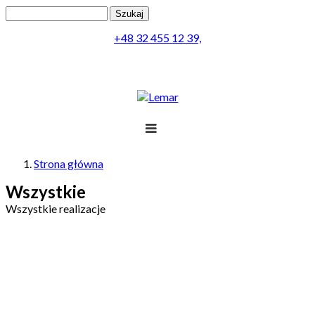
Przejdź do treści
Szukaj
Formularz wyszukiwania
+48 32 455 12 39,
Lemar
Projekt
Strona główna
Jesteś tutaj
Produkty
Wszystkie
Wszystkie realizacje
Realizacja
Obsługa
Kontakt
Menu