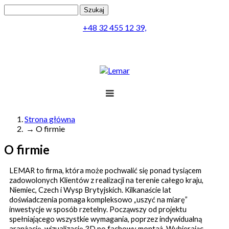
Przejdź do treści
Szukaj
Formularz wyszukiwania
+48 32 455 12 39,
Projekt
Produkty
Lemar
Realizacja
Obsługa
Kontakt
Strona główna
→
O firmie
Jesteś tutaj
Menu
O firmie
LEMAR
to firma, która może pochwalić się ponad tysiącem
zadowolonych Klientów z realizacji na terenie całego kraju,
Niemiec, Czech i Wysp Brytyjskich. Kilkanaście lat
doświadczenia pomaga kompleksowo „uszyć na miarę”
inwestycje w sposób rzetelny. Począwszy od projektu
spełniającego wszystkie wymagania, poprzez indywidualną
aranżację, wizualizację 3D po fachowy montaż. Wybierając