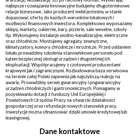
najlepsze rozwiązania innowacyjne budujemy długoterminowe
relacje biznesowe.
Jako producent mebli jesteśmy w stanie
dopasować ofertę do każdych warunków lokalowych i
możliwości finansowych inwestora.
Kompleksowo wyposażamy
sklepy, markety, cukiernie, bary, pizzerie, sale weselne, szkoły
itp. Wykonujemy instalacje wodno-kanalizacyjne, elektryczne
oraz chłodnicze. Montujemy agregaty zewnętrzne,
klimatyzatory, komory chłodnicze i mroźnicze.
Przed oddaniem
lokalu prowadzimy szkolenia stanowiskowe personelu pod
kątem bezpiecznej obsługi urządzeń i długoletniej ich
eksploatacji.
Współpracujemy z czołowymi producentami
krajowymi jak i zagranicznymi. Rozbudowana baza serwisowa
na terenie całej Polski zapewnia jak najszybszą reakcję na
awarię. Prowadzimy serwis gwarancyjny i pogwarancyjny
urządzeń chłodniczych i gastronomicznych.
Pomagamy w
pozyskiwaniu dotacji z funduszy Unii Europejskiej i
Powiatowych Urzędów Pracy na otwarcie działalności
gospodarczej oraz refundacje nowych stanowisk pracy.
Inwestycje można sfinansować dzięki umowie kredytowej lub
leasingowej.
Dane kontaktowe