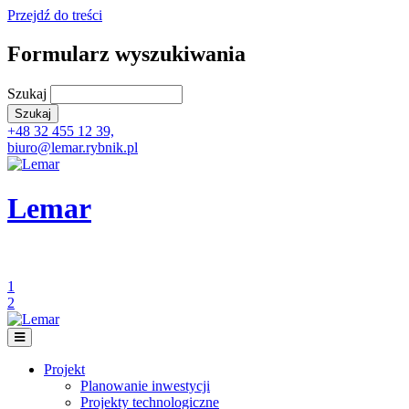
Przejdź do treści
Formularz wyszukiwania
Szukaj
+48 32 455 12 39,
biuro@lemar.rybnik.pl
Lemar
1
2
Projekt
Planowanie inwestycji
Projekty technologiczne