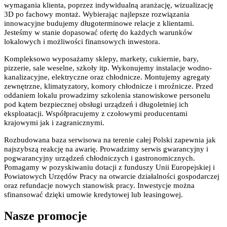
wymagania klienta, poprzez indywidualną aranżację, wizualizację
3D po fachowy montaż.
Wybierając najlepsze rozwiązania
innowacyjne budujemy długoterminowe relacje z klientami.
Jesteśmy w stanie dopasować ofertę do każdych warunków
lokalowych i możliwości finansowych inwestora.
Kompleksowo wyposażamy sklepy, markety, cukiernie, bary,
pizzerie, sale weselne, szkoły itp. Wykonujemy instalacje wodno-
kanalizacyjne, elektryczne oraz chłodnicze. Montujemy agregaty
zewnętrzne, klimatyzatory, komory chłodnicze i mroźnicze.
Przed
oddaniem lokalu prowadzimy szkolenia stanowiskowe personelu
pod kątem bezpiecznej obsługi urządzeń i długoletniej ich
eksploatacji.
Współpracujemy z czołowymi producentami
krajowymi jak i zagranicznymi.
Rozbudowana baza serwisowa na terenie całej Polski zapewnia jak
najszybszą reakcję na awarię. Prowadzimy serwis gwarancyjny i
pogwarancyjny urządzeń chłodniczych i gastronomicznych.
Pomagamy w pozyskiwaniu dotacji z funduszy Unii Europejskiej i
Powiatowych Urzędów Pracy na otwarcie działalności gospodarczej
oraz refundacje nowych stanowisk pracy. Inwestycje można
sfinansować dzięki umowie kredytowej lub leasingowej.
Nasze promocje