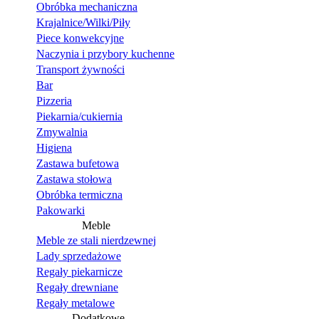
Obróbka mechaniczna
Krajalnice/Wilki/Piły
Piece konwekcyjne
Naczynia i przybory kuchenne
Transport żywności
Bar
Pizzeria
Piekarnia/cukiernia
Zmywalnia
Higiena
Zastawa bufetowa
Zastawa stołowa
Obróbka termiczna
Pakowarki
Meble
Meble ze stali nierdzewnej
Lady sprzedażowe
Regały piekarnicze
Regały drewniane
Regały metalowe
Dodatkowe