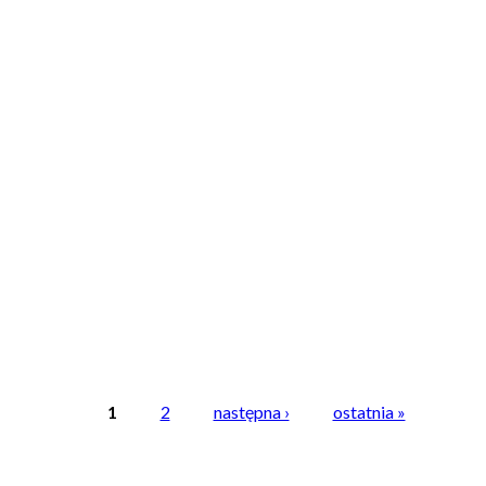
1
2
następna ›
ostatnia »