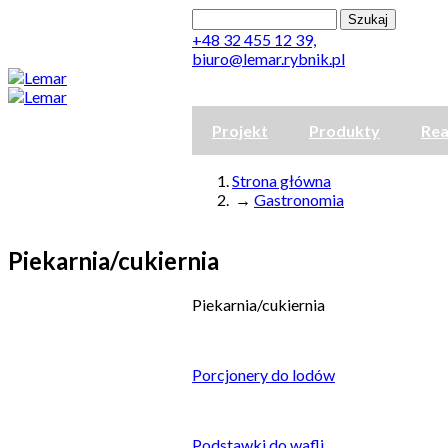
Przejdź do treści
Szukaj
Formularz wyszukiwan
+48 32 455 12 39,
biuro@lemar.rybnik.pl
Lemar
Projekt
Produkty
Rea
Strona główna
→
Gastronomia
Jesteś tutaj
Piekarnia/cukiernia
Piekarnia/cukiernia
Porcjonery do lodów
Podstawki do wafli