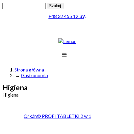
Przejdź do treści
Szukaj
Formularz wyszukiwania
+48 32 455 12 39,
Projekt
Produkty
Lemar
Realizacja
Obsługa
Kontakt
Strona główna
→
Gastronomia
Jesteś tutaj
Menu
Higiena
Higiena
Orkán® PROFI TABLETKI 2 w 1