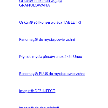
Orkán® sól konserwująca
GRANULOWANA
Orkán® sól konserwująca TABLETKI
Renomag® do mycia powierzchni
Płyn do mycia pieców unox 2x5 l Unox
Renomag® PLUS do mycia powierzchni
Imagin® DESINFECT
Imagin® do dezynfekcji