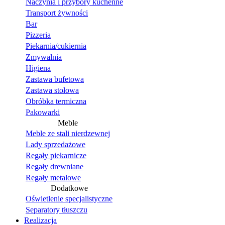
Naczynia i przybory kuchenne
Transport żywności
Bar
Pizzeria
Piekarnia/cukiernia
Zmywalnia
Higiena
Zastawa bufetowa
Zastawa stołowa
Obróbka termiczna
Pakowarki
Meble
Meble ze stali nierdzewnej
Lady sprzedażowe
Regały piekarnicze
Regały drewniane
Regały metalowe
Dodatkowe
Oświetlenie specjalistyczne
Separatory tłuszczu
Realizacja