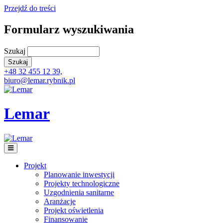
Przejdź do treści
Formularz wyszukiwania
Szukaj
+48 32 455 12 39,
biuro@lemar.rybnik.pl
Lemar
Projekt
Planowanie inwestycji
Projekty technologiczne
Uzgodnienia sanitarne
Aranżacje
Projekt oświetlenia
Finansowanie