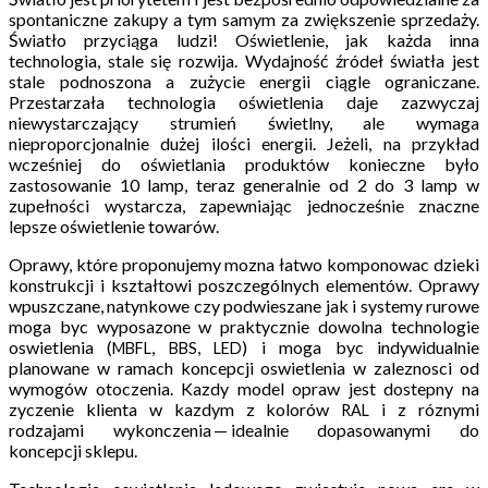
spontaniczne zakupy a tym samym za zwiększenie sprzedaży.
Światło przyciąga ludzi! Oświetlenie, jak każda inna
technologia, stale się rozwija. Wydajność źródeł światła jest
stale podnoszona a zużycie energii ciągle ograniczane.
Przestarzała technologia oświetlenia daje zazwyczaj
niewystarczający strumień świetlny, ale wymaga
nieproporcjonalnie dużej ilości energii. Jeżeli, na przykład
wcześniej do oświetlania produktów konieczne było
zastosowanie 10 lamp, teraz generalnie od 2 do 3 lamp w
zupełności wystarcza, zapewniając jednocześnie znaczne
lepsze oświetlenie towarów.
Oprawy, które proponujemy mozna łatwo komponowac dzieki
konstrukcji i kształtowi poszczególnych elementów. Oprawy
wpuszczane, natynkowe czy podwieszane jak i systemy rurowe
moga byc wyposazone w praktycznie dowolna technologie
oswietlenia (
,
,
) i moga byc indywidualnie
MBFL
BBS
LED
planowane w ramach koncepcji oswietlenia w zaleznosci od
wymogów otoczenia. Kazdy model opraw jest dostepny na
zyczenie klienta w kazdym z kolorów
i z róznymi
RAL
rodzajami wykonczenia — idealnie dopasowanymi do
koncepcji sklepu.