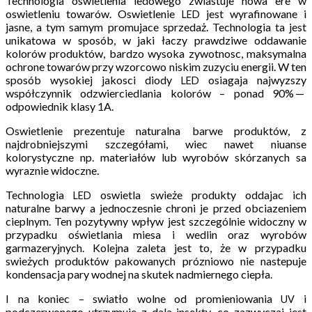
Technologia oswietlenia ledowego zwiastuje nowa ere w
oswietleniu towarów. Oswietlenie
jest wyrafinowane i
LED
jasne, a tym samym promujace sprzedaż. Technologia ta jest
unikatowa w sposób, w jaki łaczy prawdziwe oddawanie
kolorów produktów, bardzo wysoka zywotnosc, maksymalna
ochrone towarów przy wzorcowo niskim zuzyciu energii. W ten
sposób wysokiej jakosci diody
osiagaja najwyzszy
LED
współczynnik odzwierciedlania kolorów – ponad 90% —
odpowiednik klasy 1A.
Oswietlenie prezentuje naturalna barwe produktów, z
najdrobniejszymi szczegółami, wiec nawet niuanse
kolorystyczne np. materiałów lub wyrobów skórzanych sa
wyraznie widoczne.
Technologia
oswietla swieże produkty oddajac ich
LED
naturalne barwy a jednoczesnie chroni je przed obciazeniem
cieplnym. Ten pozytywny wpływ jest szczególnie widoczny w
przypadku oświetlania miesa i wedlin oraz wyrobów
garmazeryjnych. Kolejna zaleta jest to, że w przypadku
swieżych produktów pakowanych prózniowo nie nastepuje
kondensacja pary wodnej na skutek nadmiernego ciepła.
I na koniec – swiatło wolne od promieniowania
i
UV
podczerwonego utrzymuje z dala insekty, co zazwyczaj jest