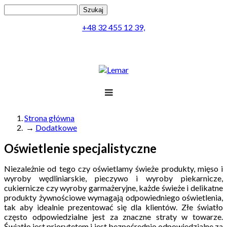
Przejdź do treści
Szukaj
Formularz wyszukiwania
+48 32 455 12 39,
Projekt
Produkty
Lemar
Realizacja
Obsługa
Kontakt
Strona główna
→
Dodatkowe
Jesteś tutaj
Menu
Oświetlenie specjalistyczne
Niezależnie od tego czy oświetlamy świeże produkty, mięso i
wyroby wędliniarskie, pieczywo i wyroby piekarnicze,
cukiernicze czy wyroby garmażeryjne, każde świeże i delikatne
produkty żywnościowe wymagają odpowiedniego oświetlenia,
tak aby idealnie prezentować się dla klientów. Złe światło
często odpowiedzialne jest za znaczne straty w towarze.
Światło jest priorytetem i jest bezpośrednio odpowiedzialne za