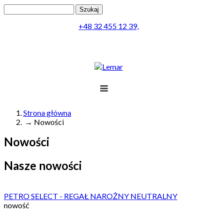
Przejdź do treści
Szukaj
Formularz wyszukiwania
+48 32 455 12 39,
Projekt
Produkty
Lemar
Realizacja
Obsługa
Kontakt
Strona główna
→
Nowości
Jesteś tutaj
Menu
Nowości
Nasze nowości
PETRO SELECT - REGAŁ NAROŻNY NEUTRALNY
nowość