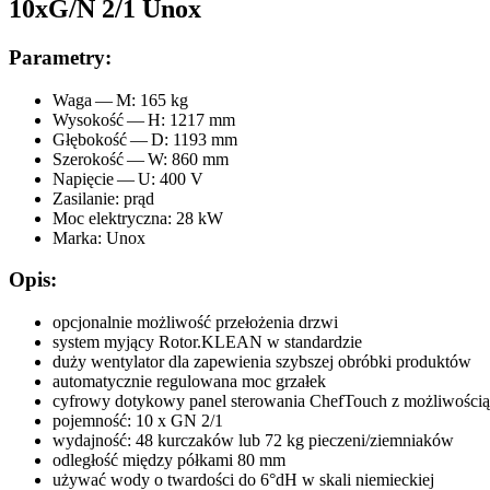
10xG/N 2/1 Unox
Parametry:
Waga — M: 165 kg
Wysokość — H: 1217 mm
Głębokość — D: 1193 mm
Szerokość — W: 860 mm
Napięcie — U: 400 V
Zasilanie: prąd
Moc elektryczna: 28 kW
Marka: Unox
Opis:
opcjonalnie możliwość przełożenia drzwi
system myjący Rotor.
KLEAN
w standardzie
duży wentylator dla zapewienia szybszej obróbki produktów
automatycznie regulowana moc grzałek
cyfrowy dotykowy panel sterowania ChefTouch z możliwości
pojemność: 10 x
GN
2/1
wydajność: 48 kurczaków lub 72 kg pieczeni/ziemniaków
odległość między półkami 80 mm
używać wody o twardości do 6°dH w skali niemieckiej