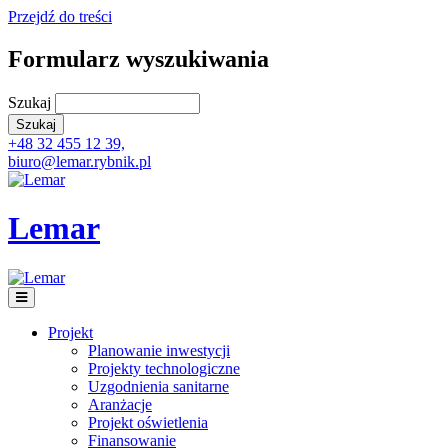
Przejdź do treści
Formularz wyszukiwania
Szukaj
+48 32 455 12 39,
biuro@lemar.rybnik.pl
Lemar
Projekt
Planowanie inwestycji
Projekty technologiczne
Uzgodnienia sanitarne
Aranżacje
Projekt oświetlenia
Finansowanie