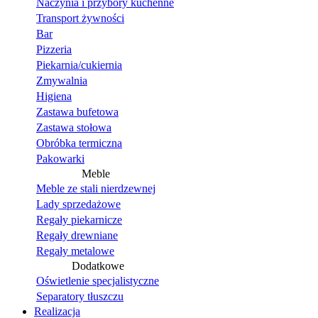
Naczynia i przybory kuchenne
Transport żywności
Bar
Pizzeria
Piekarnia/cukiernia
Zmywalnia
Higiena
Zastawa bufetowa
Zastawa stołowa
Obróbka termiczna
Pakowarki
Meble
Meble ze stali nierdzewnej
Lady sprzedażowe
Regały piekarnicze
Regały drewniane
Regały metalowe
Dodatkowe
Oświetlenie specjalistyczne
Separatory tłuszczu
Realizacja