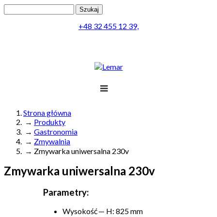
Przejdź do treści
Szukaj
Formularz wyszukiwania
+48 32 455 12 39,
Projekt
Produkty
Lemar
Realizacja
Obsługa
Kontakt
Strona główna
→
Produkty
Jesteś tutaj
Menu
→
Gastronomia
→
Zmywalnia
→
Zmywarka uniwersalna 230v
Zmywarka uniwersalna 230v
Parametry:
Wysokość — H: 825 mm