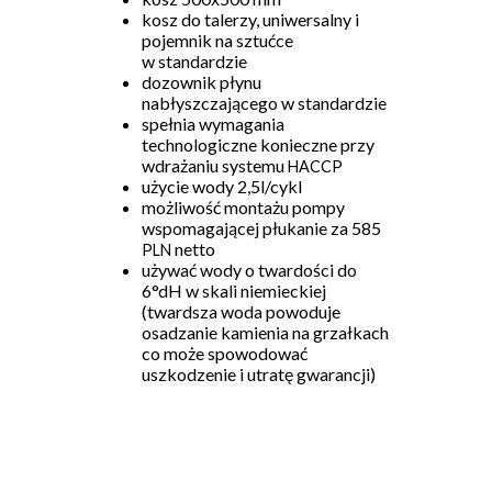
kosz do talerzy, uniwersalny i
pojemnik na sztućce
w standardzie
dozownik płynu
nabłyszczającego w standardzie
spełnia wymagania
technologiczne konieczne przy
wdrażaniu systemu
HACCP
użycie wody 2,5l/cykl
możliwość montażu pompy
wspomagającej płukanie za 585
netto
PLN
używać wody o twardości do
6°dH w skali niemieckiej
(twardsza woda powoduje
osadzanie kamienia na grzałkach
co może spowodować
uszkodzenie i utratę gwarancji)