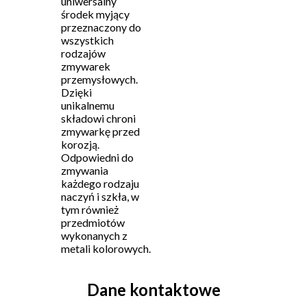
uniwersalny
środek myjący
przeznaczony do
wszystkich
rodzajów
zmywarek
przemysłowych.
Dzięki
unikalnemu
składowi chroni
zmywarkę przed
korozją.
Odpowiedni do
zmywania
każdego rodzaju
naczyń i szkła, w
tym również
przedmiotów
wykonanych z
metali kolorowych.
Dane kontaktowe