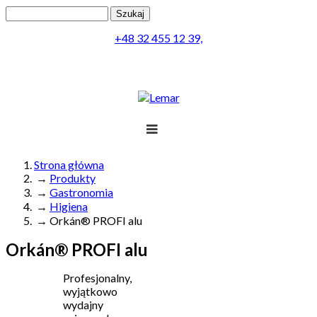
Przejdź do treści
Szukaj
Formularz wyszukiwania
+48 32 455 12 39,
Lemar
Projekt
Strona główna
→
Produkty
Jesteś tutaj
Produkty
→
Gastronomia
→
Higiena
Realizacja
→
Orkán® PROFI alu
Obsługa
Orkán® PROFI alu
Kontakt
Profesjonalny,
wyjątkowo
Menu
wydajny