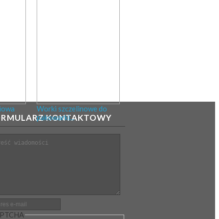
iowa
Worki szczelinowe do
ORMULARZ KONTAKTOWY
pakowarki...
ść
es email
*
PTCHA