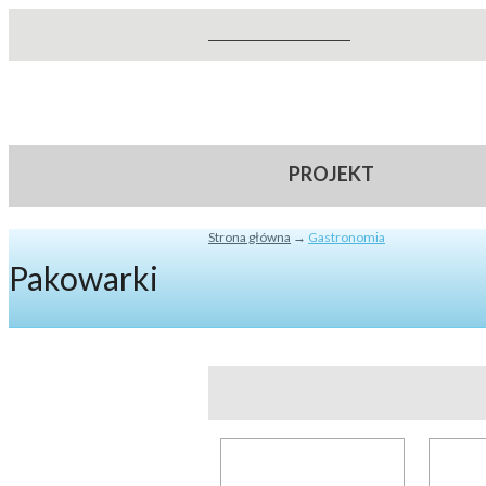
Szukaj
Formularz wyszukiwania
PROJEKT
Strona główna
→
Gastronomia
Jesteś tutaj
Pakowarki