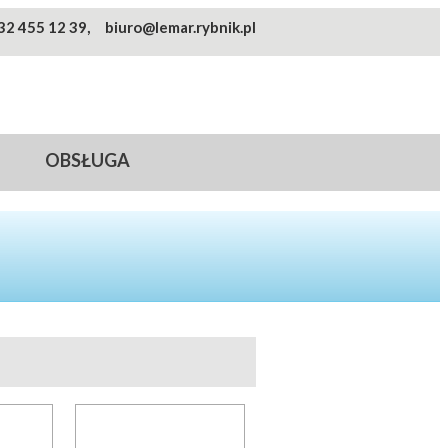
32 455 12 39,
biuro@lemar.rybnik.pl
OBSŁUGA