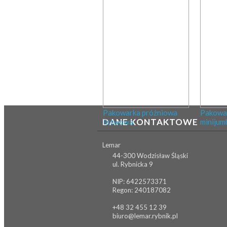
Pakowarka próżniowa
Pakowa
DANE KONTAKTOWE
listwowa
minijum
Lemar
44-300 Wodzisław Śląski
ul. Rybnicka 9
NIP: 6422573371
Regon: 240187082
+48 32 455 12 39
biuro@lemar.rybnik.pl