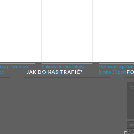
rka próżniowa
Pakowarka próżniowa
Pakowarka próżn
JAK DO NAS TRAFIĆ?
F
bo
komorowa
jumbo 30 pompa...
Tre
Adr
CA