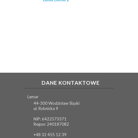
DANE KONTAKTOWE
Lemar
44-300 Wodzisław Śląski
ul. Rybnicka 9
NIP: 6422573371
Regon: 240187082
+48 32 455 12 39