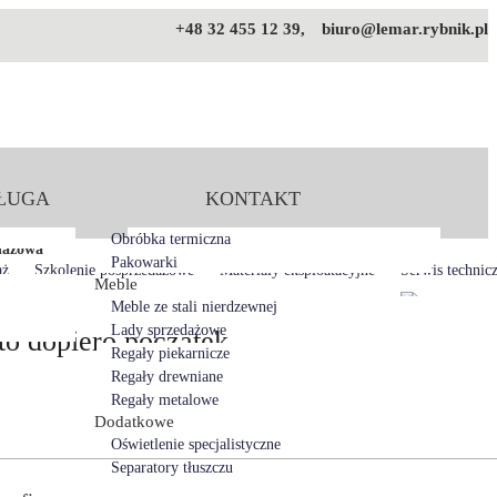
+48 32 455 12 39,
biuro@lemar.rybnik.pl
ŁUGA
KONTAKT
Obróbka termiczna
dażowa
Pakowarki
aż
Szkolenie posprzedażowe
Materiały eksploatacyjne
Serwis technic
Meble
Meble ze stali nierdzewnej
Lady sprzedażowe
to dopiero początek
Regały piekarnicze
Regały drewniane
Regały metalowe
Dodatkowe
Oświetlenie specjalistyczne
Separatory tłuszczu