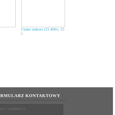
0
Cutter mikser r15 400v, 15
l
ORMULARZ KONTAKTOWY
ść