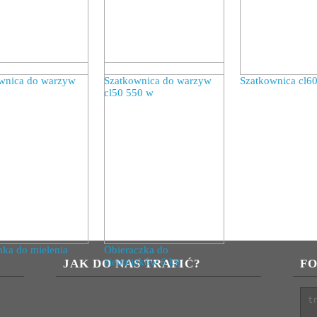
wnica do warzyw
Szatkownica do warzyw
Szatkownica cl6
cl50 550 w
ka do mielenia
Obieraczka do
ziemniaków 6 kg
JAK DO NAS TRAFIĆ?
F
Tre