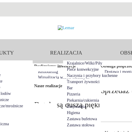
Przejdź do treści
Lemar
UKTY
REALIZACJA
OBS
Krajalnice/Wilki/Piły
Realizujemy inwestycje
Obsługa posprze
Piece konwekcyjne
Remodeling
Dostawa i mont
e
Naczynia i przybory kuchenne
Wizualizacja witryn okiennych
ze
Transport żywności
Nasze realizacje
e
Bar
Sprzedaż 
 lodów
Pizzeria
nicze
Piekarnia/cukiernia
Detale są duszą piękna
cze/mroźnicze
Zmywalnia
i atutami
Higiena
Zastawa bufetowa
iczna
Zastawa stołowa