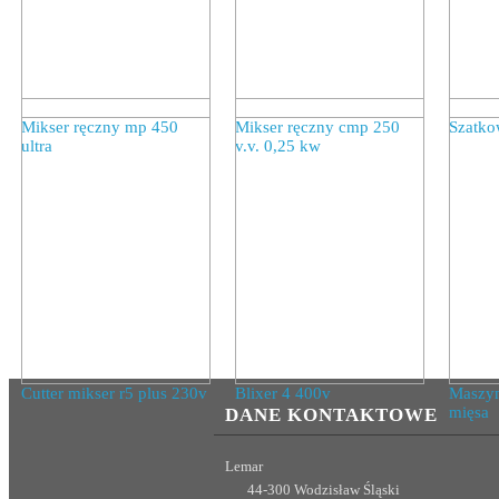
Mikser ręczny mp 450
Mikser ręczny cmp 250
Szatko
ultra
v.v. 0,25 kw
Cutter mikser r5 plus 230v
Blixer 4 400v
Maszyn
mięsa
DANE KONTAKTOWE
Lemar
44-300 Wodzisław Śląski