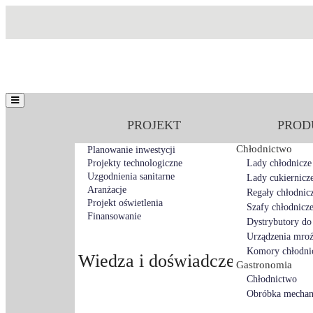
PROJEKT
PROD
Chłodnictwo
Planowanie inwestycji
Projekty technologiczne
Lady chłodnicze
Uzgodnienia sanitarne
Lady cukiernicz
Aranżacje
Regały chłodnic
Projekt oświetlenia
Szafy chłodnicz
Finansowanie
Dystrybutory do
Urządzenia mroź
Komory chłodni
Wiedza i doświadczenie naszym
Gastronomia
Chłodnictwo
Obróbka mechan