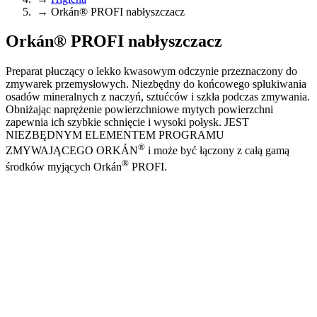
Obsługa
→
Orkán® PROFI nabłyszczacz
Kontakt
Orkán® PROFI nabłyszczacz
Menu
Preparat płuczący o lekko kwasowym odczynie przeznaczony do
zmywarek przemysłowych. Niezbędny do końcowego spłukiwania
osadów mineralnych z naczyń, sztućców i szkła podczas zmywania.
Obniżając naprężenie powierzchniowe mytych powierzchni
zapewnia ich szybkie schnięcie i wysoki połysk.
JEST
NIEZBĘDNYM
ELEMENTEM
PROGRAMU
®
ZMYWAJĄCEGO
ORKÁN
i może być łączony z całą gamą
®
środków myjących Orkán
PROFI
.