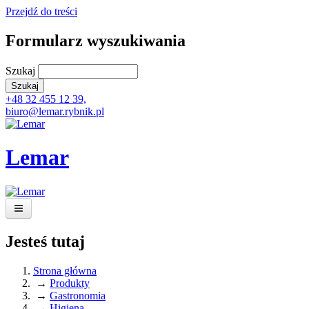
Przejdź do treści
Formularz wyszukiwania
Szukaj
+48 32 455 12 39,
biuro@lemar.rybnik.pl
Lemar
Projekt
Jesteś tutaj
Produkty
Strona główna
→
Produkty
Realizacja
→
Gastronomia
→
Higiena