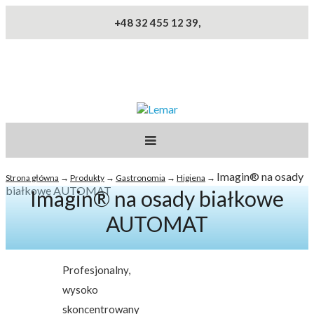
Przejdź do treści
+48 32 455 12 39,
Lemar
PROJEKT
Imagin® na osady
Strona główna
→
Produkty
→
Gastronomia
→
Higiena
→
Jesteś tutaj
białkowe AUTOMAT
Imagin® na osady białkowe
PRODUKTY
AUTOMAT
REALIZACJA
OBSŁUGA
Profesjonalny,
wysoko
KONTAKT
skoncentrowany