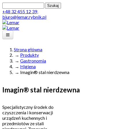
Przejdź do treści
Szukaj
Formularz wyszukiwania
+48 32 455 12 39,
Projekt
biuro@lemar.rybnik.pl
Produkty
Lemar
Realizacja
Strona główna
Obsługa
→
Produkty
Jesteś tutaj
→
Gastronomia
Kontakt
→
Higiena
→
Menu
Imagin® stal nierdzewna
Imagin® stal nierdzewna
Specjalistyczny środek do
czyszczenia i konserwacji
urządzeń kuchennych i
przedmiotów ze stali
nierdzewnej. Zapewnia